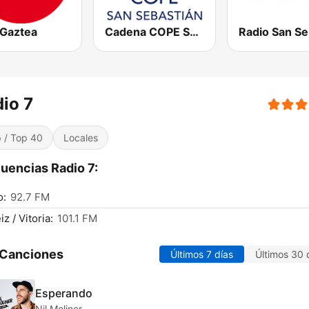
 Gaztea
Cadena COPE San Sebastián
io 7
 / Top 40
Locales
uencias Radio 7:
o:
92.7 FM
z / Vitoria:
101.1 FM
 Canciones
Últimos 7 días
Últimos 30 
Esperando
Nil Moliner