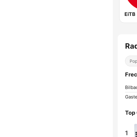
EiTB
Rad
Pop
Frec
Bilba
Gastei
Top
1