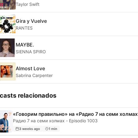
Taylor Swift
Gira y Vuelve
RANTES
MAYBE.
SIENNA SPIRO
Almost Love
Sabrina Carpenter
casts relacionados
«Говорим правильно» на «Радио 7 на семи холма
Радио 7 на семи холмах - Episodio 1003
3 weeks ago
1 min