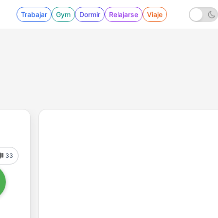
Trabajar
Gym
Dormir
Relajarse
Viaje
33