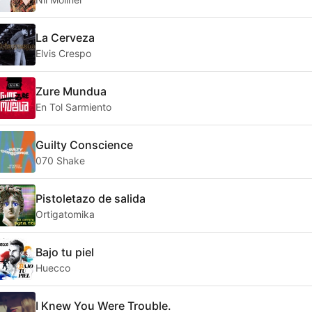
La Cerveza
Elvis Crespo
Zure Mundua
En Tol Sarmiento
Guilty Conscience
070 Shake
Pistoletazo de salida
Ortigatomika
Bajo tu piel
Huecco
I Knew You Were Trouble.