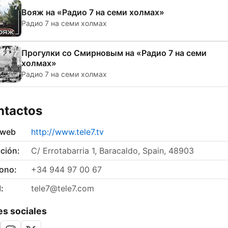
Вояж на «Радио 7 на семи холмах»
Радио 7 на семи холмах
Прогулки со Смирновым на «Радио 7 на семи
холмах»
Радио 7 на семи холмах
ntactos
 web
http://www.tele7.tv
ción:
C/ Errotabarria 1, Baracaldo, Spain, 48903
fono:
+34 944 97 00 67
:
tele7@tele7.com
s sociales