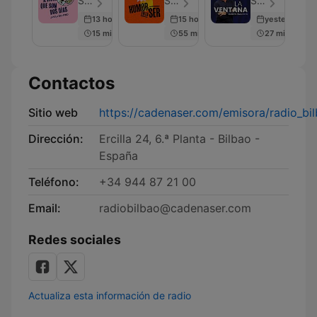
SER Podcast - Episodio 610
SER Podcast - Episodio 288
SER Podcast - Episodio 683
son
Cadena
13 hours ago
15 hours ago
yesterday
dos
SER
15 min
55 min
27 min
días
Contactos
Sitio web
https://cadenaser.com/emisora/radio_bi
Dirección:
Ercilla 24, 6.ª Planta - Bilbao -
España
Teléfono:
+34 944 87 21 00
Email:
radiobilbao@cadenaser.com
Redes sociales
Actualiza esta información de radio