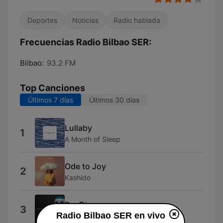
Deportes
Noticias
Radio hablada
Frecuencias Radio Bilbao SER:
Bilbao:
93.2 FM
Top Canciones
Últimos 7 días
Últimos 30 días
Lullaby
1
A Month of Sleep
Ode to Joy
2
Kashido
Per Diem
3
Radio Bilbao SER en vivo
Marten Moses