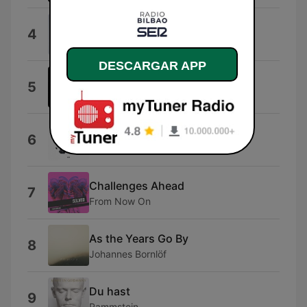
Esperando
4
Nil Moliner
DESCARGAR APP
Man of Ice
5
Jon Sumner
Broken Bones
6
Kaleo
Challenges Ahead
7
From Now On
As the Years Go By
8
Johannes Bornlöf
Du hast
9
Rammstein