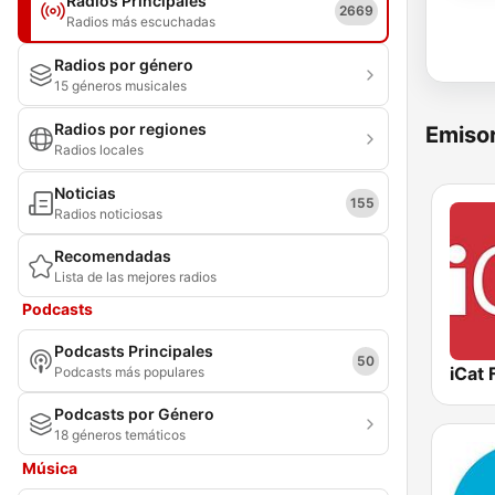
Radios Principales
2669
Radios más escuchadas
Radios por género
15 géneros musicales
Radios por regiones
Emisor
Radios locales
Noticias
155
Radios noticiosas
Recomendadas
Lista de las mejores radios
Podcasts
Podcasts Principales
50
iCat
Podcasts más populares
Podcasts por Género
18 géneros temáticos
Música