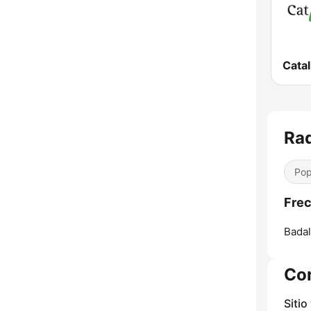
Cata
Rad
Pop
Frec
Badal
Co
Sitio