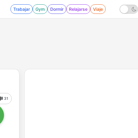
Trabajar
Gym
Dormir
Relajarse
Viaje
31