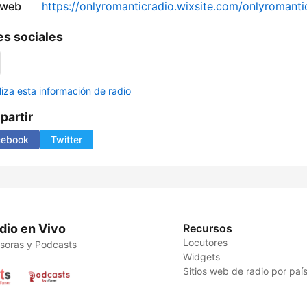
 web
https://onlyromanticradio.wixsite.com/onlyromanti
s sociales
liza esta información de radio
artir
cebook
Twitter
dio en Vivo
Recursos
Locutores
soras y Podcasts
Widgets
Sitios web de radio por paí