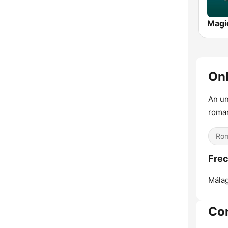
Magi
On
An un
roman
Rom
Frec
Málag
Co