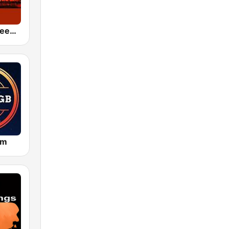
24/7 Deep Sleep Music Relaxing Music Insomnia Sleep Relaxing Music Study Sleep Meditation
om