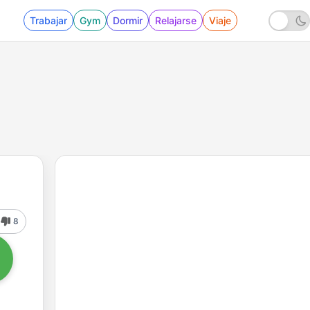
Trabajar
Gym
Dormir
Relajarse
Viaje
8