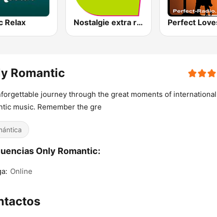
c Relax
Nostalgie extra relax
ly Romantic
forgettable journey through the great moments of international
tic music. Remember the gre
ántica
uencias Only Romantic:
a:
Online
ntactos