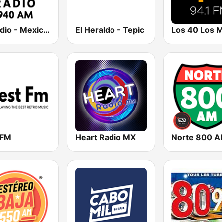
W Radio - Mexicali
El Heraldo - Tepic
 FM
Heart Radio MX