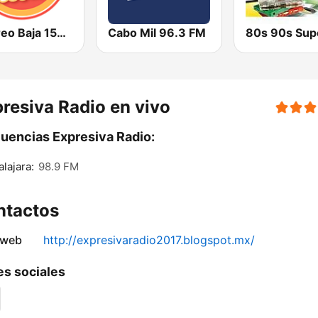
Estéreo Baja 1550 AM Tijuana
Cabo Mil 96.3 FM
resiva Radio en vivo
uencias Expresiva Radio:
lajara:
98.9 FM
ntactos
 web
http://expresivaradio2017.blogspot.mx/
s sociales