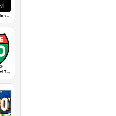
Los 40 Los Mochis
Norte 800 AM Tijuana