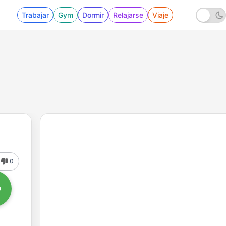
Trabajar
Gym
Dormir
Relajarse
Viaje
0