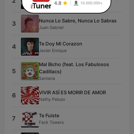
2
Pedro Ramayá Beltrán
Nunca Lo Sabre, Nunca Lo Sabras
3
Juan Gabriel
Te Doy Mi Corazon
4
Javier Enrique
Mal Bicho (feat. Los Fabulosos
5
Cadillacs)
Santana
VIVIR ASÍ ES MORIR DE AMOR
6
Nathy Peluso
Te Fuiste
7
Fack Towers