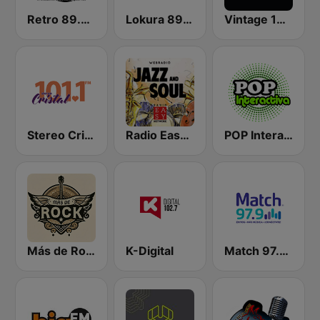
Retro 89.9 FM
Lokura 89.3 FM
Vintage 101.3 FM HD2
Stereo Cristal 101.1 FM
Radio Easy Network Jazz & Soul
POP Interactiva
Más de Rock
K-Digital
Match 97.9 FM Queretaro