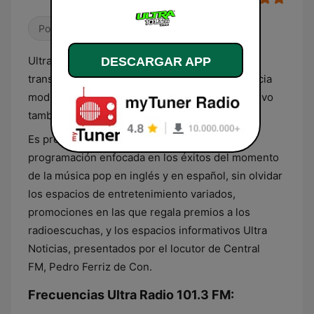
Pop / Top 40
Latino
Ultra 101.3 FM es una estación de radio que
DESCARGAR APP
transmite desde y para Toluca en esta frecuencia
modulada. Su emisión se puede escuchar en vivo
también en todo el mundo por internet.
Es propiedad de Grupo Ultra y transmite una
programación enfocada en los éxitos del momento
de la música pop en inglés y en español, sin olvidar
los espacios de entretenimiento variados,
promociones en las que regala premios a los
radioescuchas, y los espacios informativos Ultra
Noticias, presentados por el locutor de Central
FM, Pedro Ferriz de Con.
Frecuencias Ultra Radio 101.3 FM: