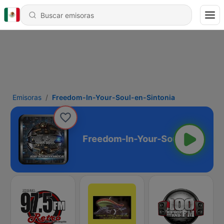
Emisoras
Freedom-In-Your-Soul-en-Sintonia
-en-Sintonia