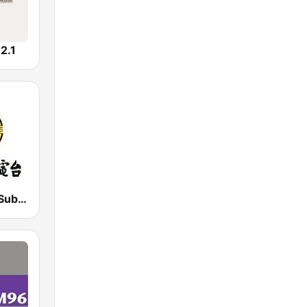
.1
PBS - Taipei Sub-Station