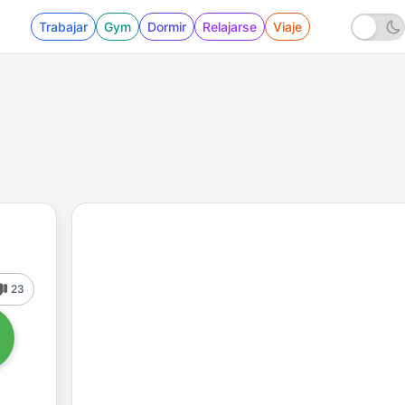
Trabajar
Gym
Dormir
Relajarse
Viaje
23