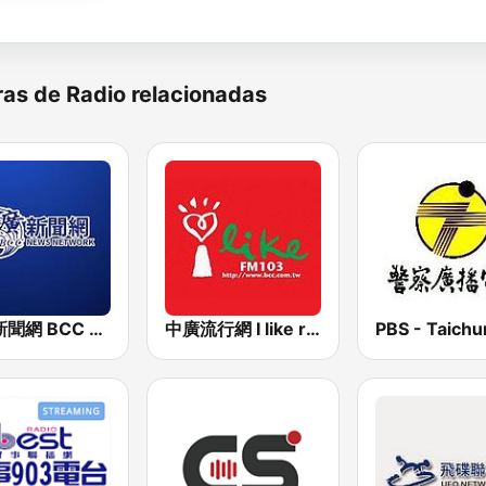
as de Radio relacionadas
中廣新聞網 BCC News Radio
中廣流行網 I like radio