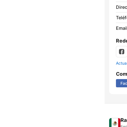
Direc
Telé
Email
Rede
Actua
Comp
Fa
Ra
Emi