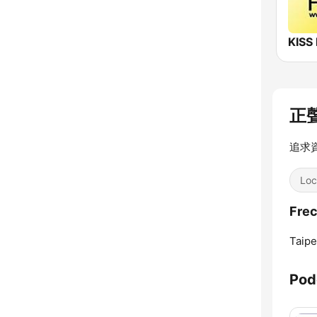
KISS
正聲
追求
Loc
Fre
Taipe
Pod