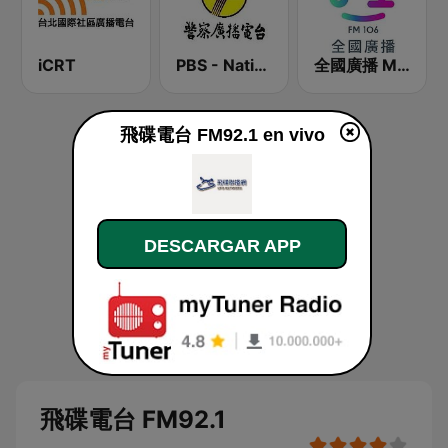
iCRT
PBS - National Transportation
全國廣播 MRadio
飛碟電台 FM92.1 en vivo
DESCARGAR APP
飛碟電台 FM92.1