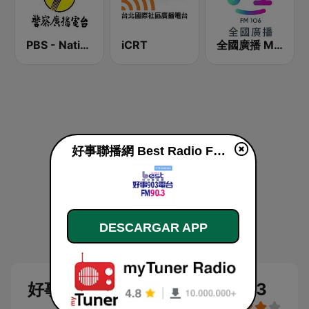
PBS - National Transportation
iCRT
全國廣播 MRadio
好事聯播網 Best Radio FM90.3 en vivo
DESCARGAR APP
好事聯播網 Best Radio FM90.3