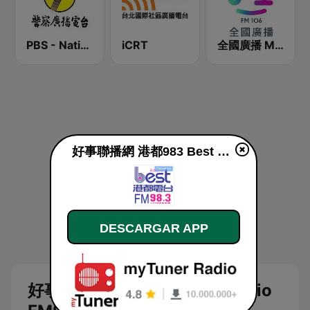
PBS - National Transportation
iCRT
全國廣播 MRadio
好事聯播網 港都983 Best Radio FM98.3 en vivo
DESCARGAR APP
好事聯播網 港都983 Best Radio