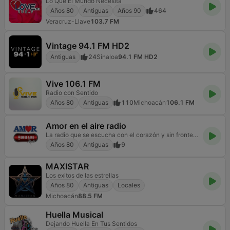
Lo Que El Mundo Necesita
Años 80
Antiguas
Años 90
464
Veracruz-Llave
103.7 FM
Vintage 94.1 FM HD2
Antiguas
24
Sinaloa
94.1 FM HD2
Vive 106.1 FM
Radio con Sentido
Años 80
Antiguas
110
Michoacán
106.1 FM
Amor en el aire radio
La radio que se escucha con el corazón y sin fronteras
Años 80
Antiguas
9
MAXISTAR
Los exitos de las estrellas
Años 80
Antiguas
Locales
Michoacán
88.5 FM
Huella Musical
Dejando Huella En Tus Sentidos