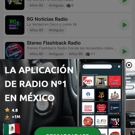
Años 80
Antiguas
5
RG Noticias Radio
La Verdad en Seco y como Vá
Años 80
Antiguas
Stereo Flashback Radio
Stereo Flashback Radio Donde los recuerdos cobran vida
Años 80
Antiguas
Años 90
11
Hidalgo
Online
Página
5
de
10
1
<
5
6
7
>
>>
TOP CANCIONES
1
Outro
M83