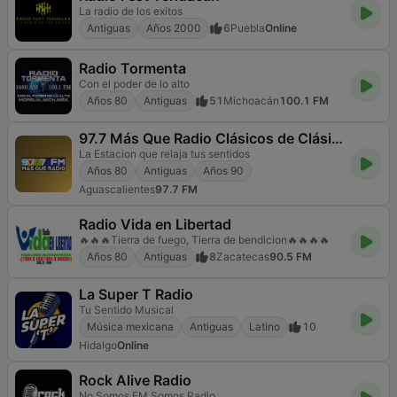
La radio de los exitos
Antiguas
Años 2000
6
Puebla
Online
Radio Tormenta
Con el poder de lo alto
Años 80
Antiguas
51
Michoacán
100.1 FM
97.7 Más Que Radio Clásicos de Clásicos
La Estacion que relaja tus sentidos
Años 80
Antiguas
Años 90
Aguascalientes
97.7 FM
Radio Vida en Libertad
🔥🔥🔥Tierra de fuego, Tierra de bendicion🔥🔥🔥🔥
Años 80
Antiguas
8
Zacatecas
90.5 FM
La Super T Radio
Tu Sentido Musical
Música mexicana
Antiguas
Latino
10
Hidalgo
Online
Rock Alive Radio
No Somos FM Somos Radio