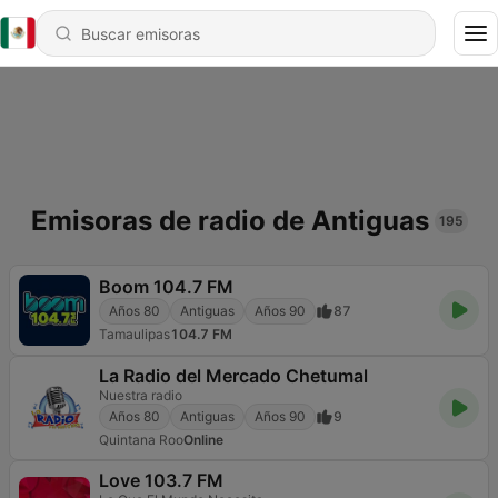
Emisoras de radio de Antiguas
195
Boom 104.7 FM
Años 80
Antiguas
Años 90
87
Tamaulipas
104.7 FM
La Radio del Mercado Chetumal
Nuestra radio
Años 80
Antiguas
Años 90
9
Quintana Roo
Online
Love 103.7 FM