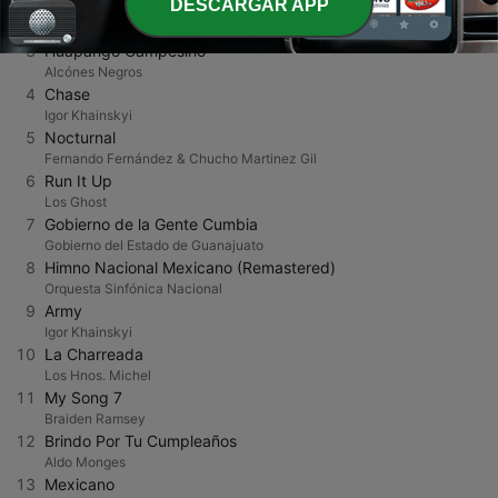
DESCARGAR APP
2
Medía Naranja
Fey
3
Huapango Campesino
Alcónes Negros
4
Chase
Igor Khainskyi
5
Nocturnal
Fernando Fernández & Chucho Martinez Gil
6
Run It Up
Los Ghost
7
Gobierno de la Gente Cumbia
Gobierno del Estado de Guanajuato
8
Himno Nacional Mexicano (Remastered)
Orquesta Sinfónica Nacional
9
Army
Igor Khainskyi
10
La Charreada
Los Hnos. Michel
11
My Song 7
Braiden Ramsey
12
Brindo Por Tu Cumpleaños
Aldo Monges
13
Mexicano