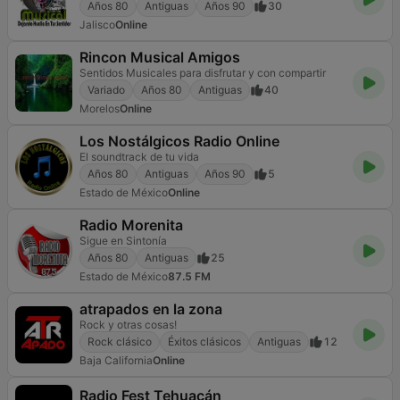
Años 80
Antiguas
Años 90
30
Jalisco
Online
Rincon Musical Amigos
Sentidos Musicales para disfrutar y con compartir
Variado
Años 80
Antiguas
40
Morelos
Online
Los Nostálgicos Radio Online
El soundtrack de tu vida
Años 80
Antiguas
Años 90
5
Estado de México
Online
Radio Morenita
Sigue en Sintonía
Años 80
Antiguas
25
Estado de México
87.5 FM
atrapados en la zona
Rock y otras cosas!
Rock clásico
Éxitos clásicos
Antiguas
12
Baja California
Online
Radio Fest Tehuacán