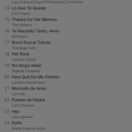
Luis Cobos & Royal Philharmonic Orchestra
14
Lo Que Te Queda
Los Pulpos
15
Thanks For the Memory
The Platters
16
Te Necesito Tanto, Amor
Elio Roca
17
Rocio Durcal Tribute
Txaranga Katxi
18
Hot Rock
Johnny Carroll
19
No tengo edad
Gigliola Cinquetti
20
Para Que No Me Olvides
Lorenzo Santamaria
21
Murmullo de Amor
Los Yaki
22
Puente de Piedra
Los Chicanos
23
Hey
Julio Iglesias
24
Daño
Maria Eugenia Rubio