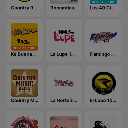
Country Radio
Romántica 102.1 FM Delicias
Los 40 Ciudad Delicias
Ke Buena 95.3 FM
La Lupe 104.5 FM
Flamingo Stereo
Country Music Radio - Country Mix
La Norteñita 91.7 FM
El Lobo 106.1 FM