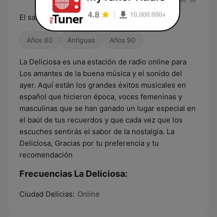
El sabor de la nostalgia
Años 80
Antiguas
Años 90
La Deliciosa es una estación de radio online para
Los amantes de la buena música y el sonido del
ayer. Aquí están los grandes éxitos musicales en
español que hicieron época, voces femeninas y
masculinas que se han ganado un lugar especial en
el baúl de tus recuerdos y que cada vez que los
escuches sentirás el sabor de la nostalgia. La
Deliciosa, Gracias por tu preferencia y tu
recomendación
Frecuencias La Deliciosa:
Ciudad Delicias:
Online