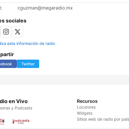
:
cguzman@megaradio.mx
s sociales
liza esta información de radio
artir
cebook
Twitter
dio en Vivo
Recursos
Locutores
soras y Podcasts
Widgets
Sitios web de radio por paí