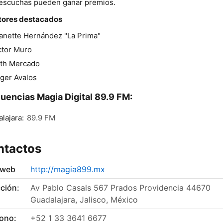
escuchas pueden ganar premios.
tores destacados
anette Hernández "La Prima"
ctor Muro
th Mercado
ger Avalos
uencias Magia Digital 89.9 FM:
lajara:
89.9 FM
ntactos
 web
http://magia899.mx
ción:
Av Pablo Casals 567 Prados Providencia 44670
Guadalajara, Jalisco, México
fono:
+52 1 33 3641 6677