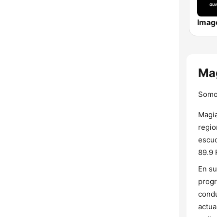
Mag
Somos
Magia
regio
escuc
89.9 
En su
progr
condu
actua