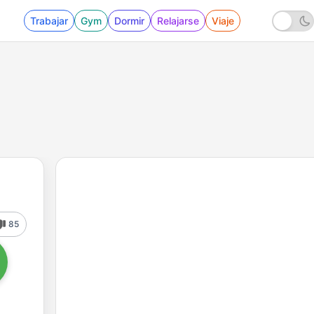
Trabajar
Gym
Dormir
Relajarse
Viaje
85