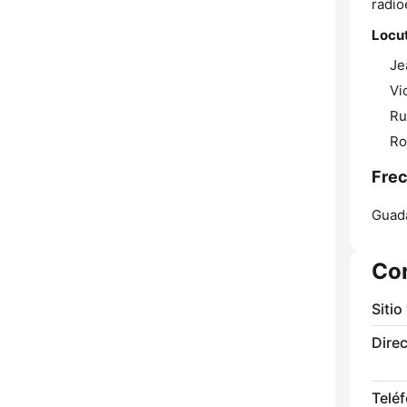
radio
Locu
Je
Vi
Ru
Ro
Frec
Guada
Co
Sitio
Direc
Telé