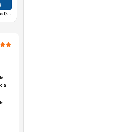
Radio Fórmula 970 AM
de
cia
do,