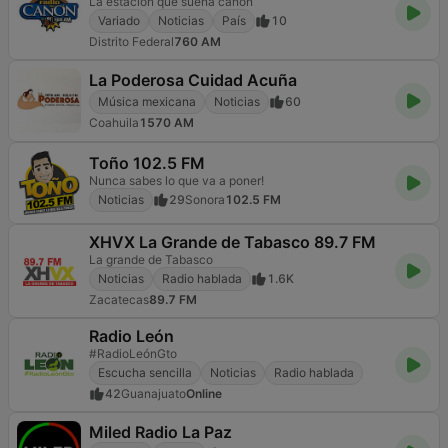
La estación que suena cañon
Variado
Noticias
País
10
Distrito Federal
760 AM
La Poderosa Cuidad Acuña
Música mexicana
Noticias
60
Coahuila
1570 AM
Toño 102.5 FM
Nunca sabes lo que va a poner!
Noticias
29
Sonora
102.5 FM
XHVX La Grande de Tabasco 89.7 FM
La grande de Tabasco
Noticias
Radio hablada
1.6K
Zacatecas
89.7 FM
Radio León
#RadioLeónGto
Escucha sencilla
Noticias
Radio hablada
42
Guanajuato
Online
Miled Radio La Paz