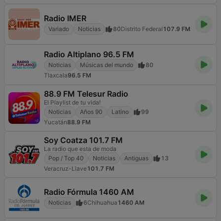
Radio IMER
Variado
Noticias
80
Distrito Federal
107.9 FM
Radio Altiplano 96.5 FM
Noticias
Músicas del mundo
80
Tlaxcala
96.5 FM
88.9 FM Telesur Radio
El Playlist de tu vida!
Noticias
Años 90
Latino
99
Yucatán
88.9 FM
Soy Coatza 101.7 FM
La radio que esta de moda
Pop / Top 40
Noticias
Antiguas
13
Veracruz-Llave
101.7 FM
Radio Fórmula 1460 AM
Noticias
6
Chihuahua
1460 AM