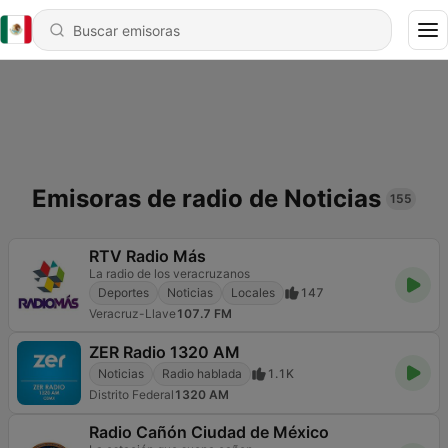
Emisoras de radio de Noticias
155
RTV Radio Más
La radio de los veracruzanos
Deportes
Noticias
Locales
147
Veracruz-Llave
107.7 FM
ZER Radio 1320 AM
Noticias
Radio hablada
1.1K
Distrito Federal
1320 AM
Radio Cañón Ciudad de México