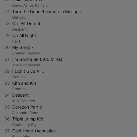
David Ashok Ramani
27
Turn the Dancefloor into a Moshpit
Def Lev
28
Ctrl Alt Defeat
Deskant
29
Up All Night
Beck
30
My Song 7
Braiden Ramsey
31
I'm Gonna Be (500 Miles)
The Proclaimers
32
I Don't Give A ...
Def Lev
33
Kith and Kin
Brontide
34
Descent
Max Concors
35
Corazon Partio
Alejandro Sanz
36
Triple Jump Kid
Stationary Sign
37
Cold Heart (Acoustic)
Elton John