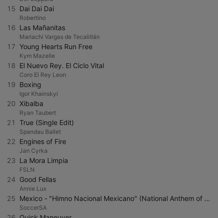
15
Dai Dai Dai
Robertino
16
Las Mañanitas
Mariachi Vargas de Tecalitlán
17
Young Hearts Run Free
Kym Mazelle
18
El Nuevo Rey. El Ciclo Vital
Coro El Rey Leon
19
Boxing
Igor Khainskyi
20
Xibalba
Ryan Taubert
21
True (Single Edit)
Spandau Ballet
22
Engines of Fire
Jan Cyrka
23
La Mora Limpia
FSLN
24
Good Fellas
Annie Lux
25
Mexico - "Himno Nacional Mexicano" (National Anthem of Mexico)
SoccerSA
26
Quick Maneuver