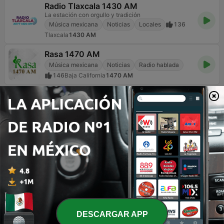
Radio Tlaxcala 1430 AM
La estación con orgullo y tradición
Música mexicana
Noticias
Locales
136
Tlaxcala
1430 AM
Rasa 1470 AM
Música mexicana
Noticias
Radio hablada
146
Baja California
1470 AM
Página
3
de
8
<
3
4
5
>
>>
TOP CANCIONES
1
The Arrival
Bastien Deshayes
2
Chase
Igor Khainskyi
DESCARGAR APP
3
Army