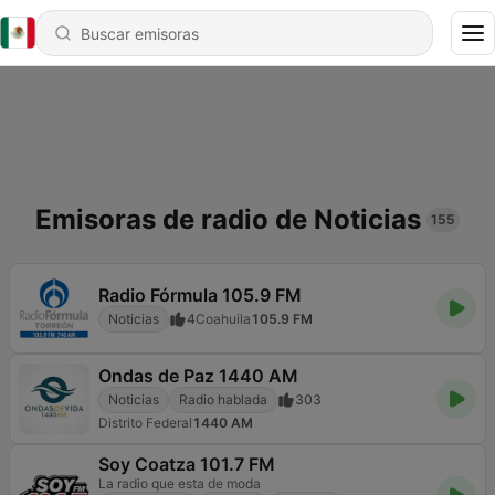
Emisoras de radio de Noticias
155
Radio Fórmula 105.9 FM
Noticias
4
Coahuila
105.9 FM
Ondas de Paz 1440 AM
Noticias
Radio hablada
303
Distrito Federal
1440 AM
Soy Coatza 101.7 FM
La radio que esta de moda