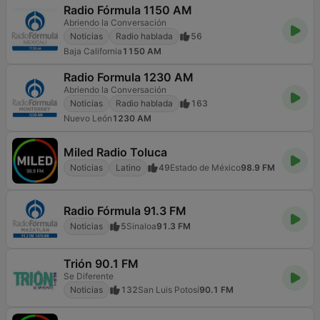
Radio Fórmula 1150 AM
Abriendo la Conversación
Noticias
Radio hablada
56
Baja California
1150 AM
Radio Formula 1230 AM
Abriendo la Conversación
Noticias
Radio hablada
163
Nuevo León
1230 AM
Miled Radio Toluca
Noticias
Latino
49
Estado de México
98.9 FM
Radio Fórmula 91.3 FM
Noticias
5
Sinaloa
91.3 FM
Trión 90.1 FM
Se Diferente
Noticias
132
San Luis Potosí
90.1 FM