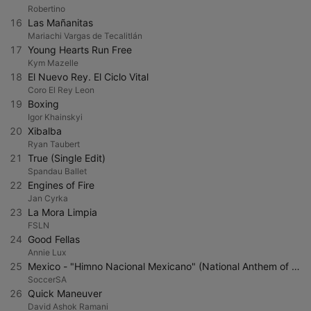
Robertino
16
Las Mañanitas
Mariachi Vargas de Tecalitlán
17
Young Hearts Run Free
Kym Mazelle
18
El Nuevo Rey. El Ciclo Vital
Coro El Rey Leon
19
Boxing
Igor Khainskyi
20
Xibalba
Ryan Taubert
21
True (Single Edit)
Spandau Ballet
22
Engines of Fire
Jan Cyrka
23
La Mora Limpia
FSLN
24
Good Fellas
Annie Lux
25
Mexico - "Himno Nacional Mexicano" (National Anthem of Mexico)
SoccerSA
26
Quick Maneuver
David Ashok Ramani