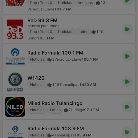
Pop / Top 40
Noticias
Antiguas
13
Veracruz-Llave
101.7 FM
ReD 93.3 FM
Música para todos
Pop / Top 40
Noticias
Latino
119
Sonora
93.3 FM
Radio Fórmula 100.1 FM
Noticias
3
Veracruz-Llave
100.1 FM
W1420
Noticias
115
Tamaulipas
1420 AM
Miled Radio Tulancingo
Noticias
Latino
7
Hidalgo
97.1 FM
Radio Fórmula 103.9 FM
Noticias
4
Tamaulipas
103.9 FM