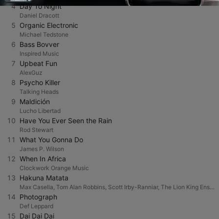
4
Day To Night
Daniel Dracott
5
Organic Electronic
Michael Tedstone
6
Bass Bovver
Inspired Music
7
Upbeat Fun
AlexGuz
8
Psycho Killer
Talking Heads
9
Maldición
Lucho Libertad
10
Have You Ever Seen the Rain
Rod Stewart
11
What You Gonna Do
James P. Wilson
12
When In Africa
Clockwork Orange Music
13
Hakuna Matata
Max Casella, Tom Alan Robbins, Scott Irby-Ranniar, The Lion King Ensemble & Jason Raize
14
Photograph
Def Leppard
15
Dai Dai Dai