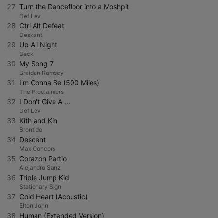
27
Turn the Dancefloor into a Moshpit
Def Lev
28
Ctrl Alt Defeat
Deskant
29
Up All Night
Beck
30
My Song 7
Braiden Ramsey
31
I'm Gonna Be (500 Miles)
The Proclaimers
32
I Don't Give A ...
Def Lev
33
Kith and Kin
Brontide
34
Descent
Max Concors
35
Corazon Partio
Alejandro Sanz
36
Triple Jump Kid
Stationary Sign
37
Cold Heart (Acoustic)
Elton John
38
Human (Extended Version)