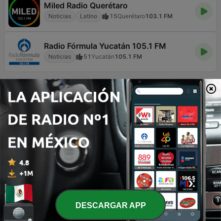
Miled Radio Querétaro
Noticias
Latino
15
Querétaro
103.1 FM
Radio Fórmula Yucatán 105.1 FM
Noticias
51
Yucatán
105.1 FM
Página
4
de
8
1
<
4
5
6
>
>>
TOP CANCIONES
1
The Arrival
Bastien Deshayes
2
Chase
Igor Khainskyi
DESCARGAR APP
3
Army
Igor Khainskyi