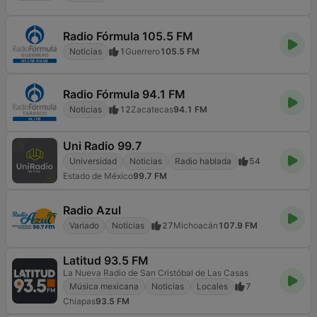
Radio Fórmula 105.5 FM
Noticias
1
Guerrero
105.5 FM
Radio Fórmula 94.1 FM
Noticias
12
Zacatecas
94.1 FM
Uni Radio 99.7
Universidad
Noticias
Radio hablada
54
Estado de México
99.7 FM
Radio Azul
Variado
Noticias
27
Michoacán
107.9 FM
Latitud 93.5 FM
La Nueva Radio de San Cristóbal de Las Casas
Música mexicana
Noticias
Locales
7
Chiapas
93.5 FM