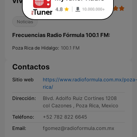
vivo
Noticias
Frecuencias Radio Fórmula 100.1 FM:
Poza Rica de Hidalgo:
100.1 FM
Contactos
Sitio web
https://www.radioformula.com.mx/poza
rica/
Dirección:
Blvd. Adolfo Ruiz Cortines 1208
col Cazones , Poza Rica, Mexico
Teléfono:
+52 782 822 6645
Email:
fgomez@radioformula.com.mx