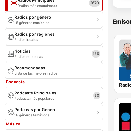
Radios Principales
2670
Radios más escuchadas
Radios por género
Emisor
15 géneros musicales
Radios por regiones
Radios locales
Noticias
155
Radios noticiosas
Recomendadas
Lista de las mejores radios
Podcasts
Podcasts Principales
50
Podcasts más populares
Podcasts por Género
18 géneros temáticos
Música