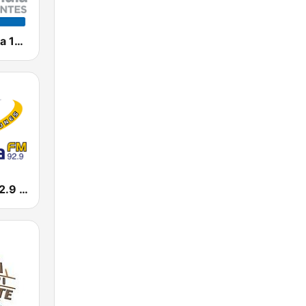
Radio Fórmula 106.9 FM
España FM 92.9 FM