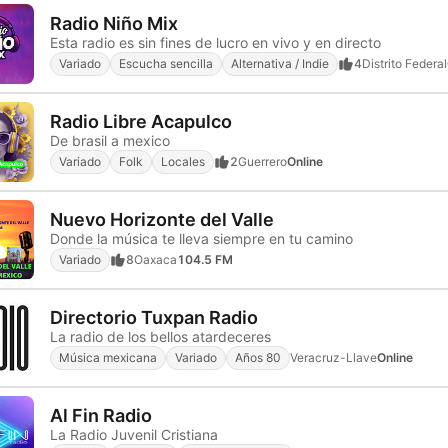
Radio Niño Mix
Esta radio es sin fines de lucro en vivo y en directo
Variado
Escucha sencilla
Alternativa / Indie
4
Distrito Federal
Radio Libre Acapulco
De brasil a mexico
Variado
Folk
Locales
2
Guerrero
Online
Nuevo Horizonte del Valle
Donde la música te lleva siempre en tu camino
Variado
8
Oaxaca
104.5 FM
Directorio Tuxpan Radio
La radio de los bellos atardeceres
Música mexicana
Variado
Años 80
Veracruz-Llave
Online
Al Fin Radio
La Radio Juvenil Cristiana