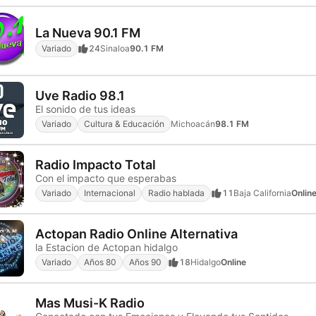
La Nueva 90.1 FM
Variado
24
Sinaloa
90.1 FM
Uve Radio 98.1
El sonido de tus ideas
Variado
Cultura & Educación
Michoacán
98.1 FM
Radio Impacto Total
Con el impacto que esperabas
Variado
Internacional
Radio hablada
11
Baja California
Onlin
Actopan Radio Online Alternativa
la Estacion de Actopan hidalgo
Variado
Años 80
Años 90
18
Hidalgo
Online
Mas Musi-K Radio