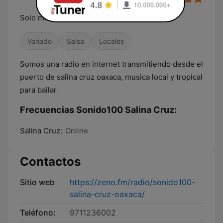
Solo musica tropical
Variado
Salsa
Locales
Somos una radio en internet transmitiendo desde el
puerto de salina cruz oaxaca, musica local y tropical
para bailar
Frecuencias Sonido100 Salina Cruz:
Salina Cruz:
Online
Contactos
Sitio web
https://zeno.fm/radio/sonido100-
salina-cruz-oaxaca/
Teléfono:
9711236002