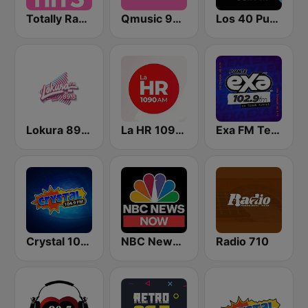
Totally Radio Hits
Qmusic 90's & 00's
Los 40 Puebla
Lokura 89.3 FM
La HR 1090 AM
Exa FM Tehuacán
Crystal 104.9 FM
NBC News Now
Radio 710