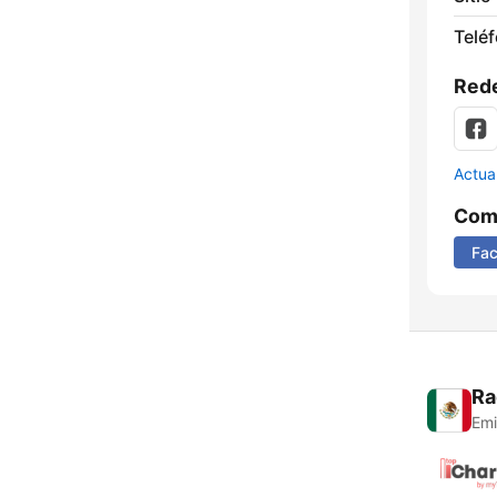
Telé
Rede
Actua
Comp
Fa
Ra
Emi