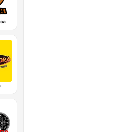
rca
a