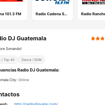
ma 101.3 FM
Radio Cadena Sonora
Radio Ranch
dio DJ Guatemala
pre Sonando!
 / Top 40
Dance / EDM
uencias Radio DJ Guatemala:
mala City:
Online
ntactos
 web
http://radiodjguate.com/