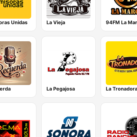
oras Unidas
La Vieja
94FM La Ma
erda
La Pegajosa
La Tronador