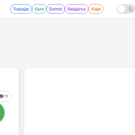
Trabajar
Gym
Dormir
Relajarse
Viaje
11