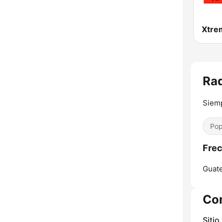
Xtre
Ra
Siem
Pop
Frec
Guate
Co
Sitio