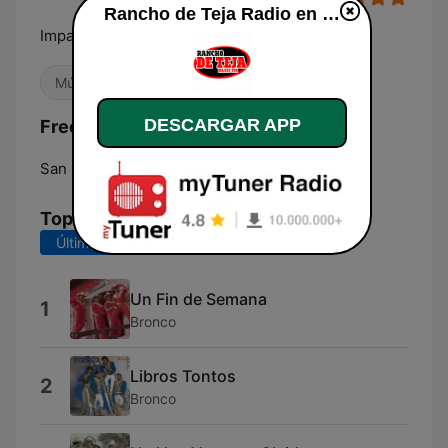
Rancho de Teja Radio en vivo
Imparables
Música mexicana
Antiguas
Años 90
DESCARGAR APP
Frecuencias Rancho de Teja Radio:
San Marcos:
88.1 FM
Top Canciones
Últimos 7 días
Últimos 30 días
Un Fin de Semana
1
Bronco
Libros Tontos
2
Bronco