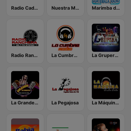
Radio Cadena Sonora
Nuestra Marimba
Marimba de Guatemala Radio
Radio Ranchera
La Cumbre Radio
La Grupera 502
La Grande de Rancho
La Pegajosa
La Máquina de Los Exitos