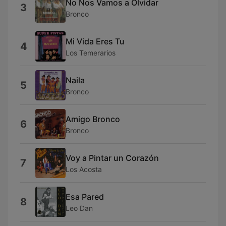
No Nos Vamos a Olvidar
3
Bronco
Mi Vida Eres Tu
4
Los Temerarios
Naila
5
Bronco
Amigo Bronco
6
Bronco
Voy a Pintar un Corazón
7
Los Acosta
Esa Pared
8
Leo Dan