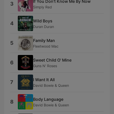
If You Don't Know Me By Now
3
Simply Red
Wild Boys
4
Duran Duran
Family Man
5
Fleetwood Mac
Sweet Child O' Mine
6
Guns N' Roses
I Want It All
7
David Bowie & Queen
Body Language
8
David Bowie & Queen