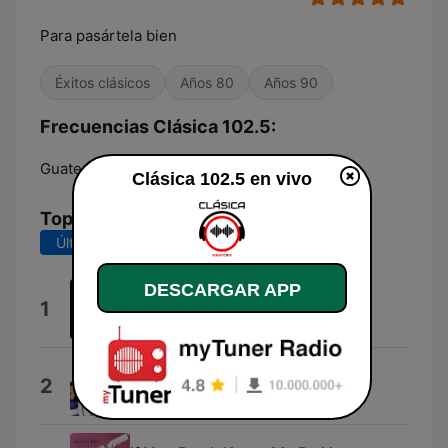
Para pasártela bien
Éxitos clásicos
Años 80
Años 90
Frecuencias Clásica 102.5:
Guatemala City:
102.5 FM
Clásica 102.5 en vivo
Top Canciones
Últimos 7 días
Últimos 30 días
DESCARGAR APP
Dreams
1
Fleetwood Mac
Let's Groove
2
Earth, Wind & Fire