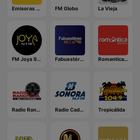
Emisoras Unidas
FM Globo
La Vieja
FM Joya 92.9
Fabuestéreo 88.1 FM
Romantica 105.3 FM
Radio Ranchera
Radio Cadena Sonora
Tropicálida