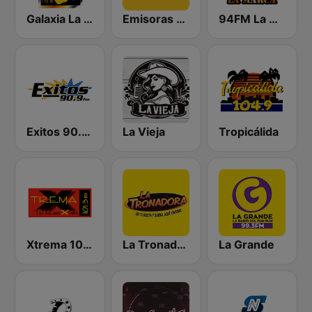
Galaxia La Picosa
Emisoras Unidas
94FM La Marca
Exitos 90.9 FM
La Vieja
Tropicálida
Xtrema 101.3 FM
La Tronadora
La Grande