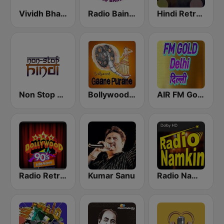
Vividh Bharti (विविध भारती)
Radio Baingan
Hindi Retro Hits Radio
Non Stop Hindi
Bollywood Gaane Purane
AIR FM Gold Dehli
Radio Retro Bollywood 90s
Kumar Sanu
Radio Namkin