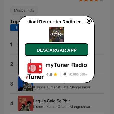
Música india
Top Canciones
Hindi Retro Hits Radio en vivo
Últimos 7 días
Últimos 30 días
Fetch
1
Jincheng Zhang
DESCARGAR APP
Mujhe Teri Mohabbat Ka Sahara
2
Asha Bhosle & Mohammed Rafi
Tere Bina Zindagi Se
3
Kishore Kumar & Lata Mangeshkar
Lag Ja Gale Se Phir
4
Kishore Kumar & Lata Mangeshkar