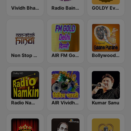
Vividh Bharti (विविध भारती)
Radio Baingan
GOLDY Evergreen
Non Stop Hindi
AIR FM Gold Dehli
Bollywood Gaane Purane
Radio Namkin
AIR Vividh Bharati
Kumar Sanu