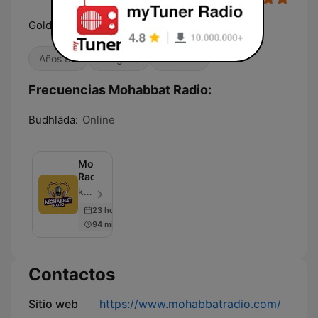
Golden hits of Bollywood
Años 80
Antiguas
Años 90
Frecuencias Mohabbat Radio:
Budhlāda:
Online
Mohabbat
Radio
kamal kainth - Episodio 420
23 hours ago
94 min
Contactos
Sitio web
https://www.mohabbatradio.com/