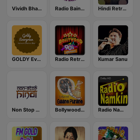
Vividh Bharti (विविध भारती)
Radio Baingan
Hindi Retro Hits Radio
GOLDY Evergreen
Radio Retro Bollywood 90s
Kumar Sanu
Non Stop Hindi
Bollywood Gaane Purane
Radio Namkin