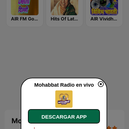
AIR FM Gold Dehli
Hits Of Lata Mangeshkar
AIR Vividh Bharati
Mohabbat Radio en vivo
DESCARGAR APP
Mohabbat Radio