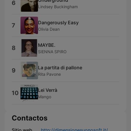
6
Lindsey Buckingham
Dangerously Easy
7
Olivia Dean
MAYBE.
8
SIENNA SPIRO
La partita di pallone
9
Rita Pavone
Lei Verrà
10
Mango
Contactos
Sitio web
http://dimensionesuonosoft.it/