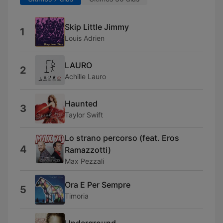
Skip Little Jimmy
1
Louis Adrien
LAURO
2
Achille Lauro
Haunted
3
Taylor Swift
Lo strano percorso (feat. Eros
4
Ramazzotti)
Max Pezzali
Ora E Per Sempre
5
Timoria
Underground