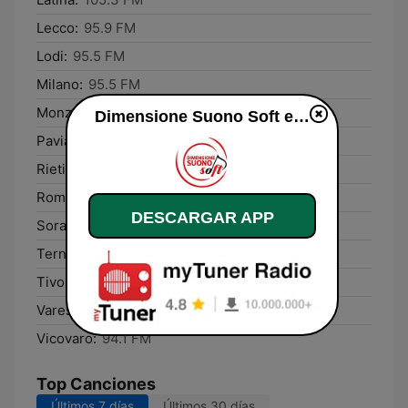
Lecco:
95.9 FM
Lodi:
95.5 FM
Milano:
95.5 FM
Monza:
95.5 FM
Dimensione Suono Soft en vivo
Pavia:
94.5 FM
Rieti:
105.3 FM
Rome:
105.3 FM
DESCARGAR APP
Sora:
101.0 FM
Terni:
106.2 FM
Tivoli:
94.1 FM
Varese:
95.4 FM
Vicovaro:
94.1 FM
Top Canciones
Últimos 7 días
Últimos 30 días