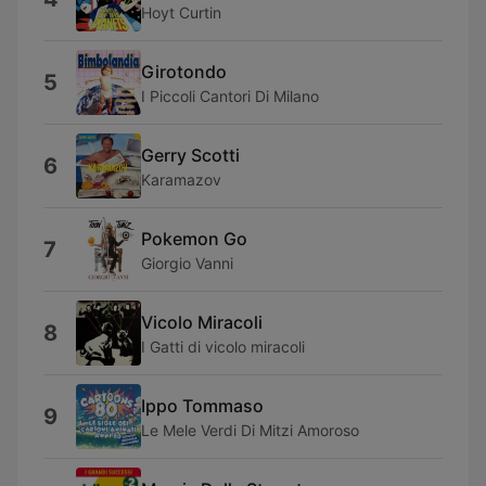
Hoyt Curtin
Girotondo
5
I Piccoli Cantori Di Milano
Gerry Scotti
6
Karamazov
Pokemon Go
7
Giorgio Vanni
Vicolo Miracoli
8
I Gatti di vicolo miracoli
Ippo Tommaso
9
Le Mele Verdi Di Mitzi Amoroso