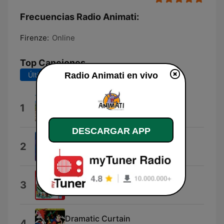
Frecuencias Radio Animati:
Firenze:
Online
Top Canciones
Radio Animati en vivo
Últimos 7 días
Últimos 30 días
L33t
1
Raggi Fotonici
DESCARGAR APP
Cristina
2
Cristina D'Avena
Miraladondondella
3
Il piccolo coro di Milano
Dramatic Curtain
4