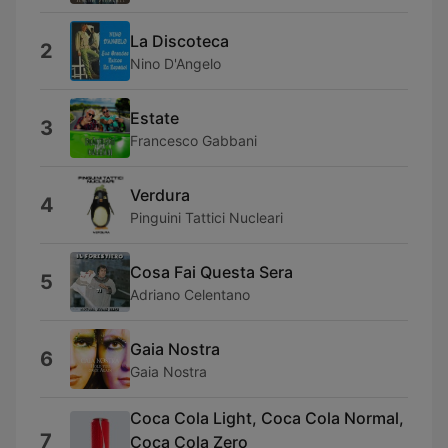
La Discoteca
2
Nino D'Angelo
Estate
3
Francesco Gabbani
Verdura
4
Pinguini Tattici Nucleari
Cosa Fai Questa Sera
5
Adriano Celentano
Gaia Nostra
6
Gaia Nostra
Coca Cola Light, Coca Cola Normal,
7
Coca Cola Zero