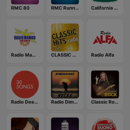
RMC 80
RMC Running
California 101
Radio Mambo 106.9 FM
CLASSIC HITS anni 70 80 90
Radio Alfa
Radio Deejay 30 Songs
Radio Dimensione Relax (RDR)
Classic Rock Station