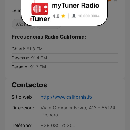
Le migliori hit '70-'80
Años 80
Antiguas
Frecuencias Radio California:
Chieti:
91.3 FM
Pescara:
91.4 FM
Teramo:
91.2 FM
Contactos
Sitio web
http://www.california.it/
Dirección:
Viale Giovanni Bovio, 413 - 65124
Pescara
Teléfono:
+39 085 75300