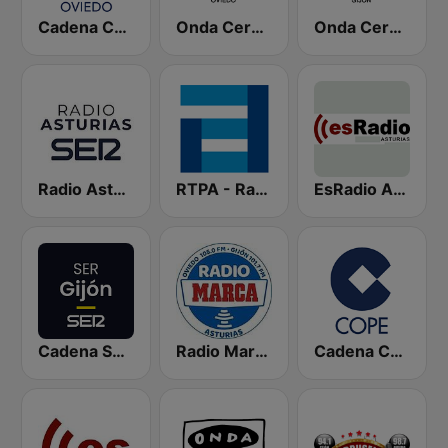
Cadena COPE Oviedo
Onda Cero Oviedo
Onda Cero Gijón
Radio Asturias SER
RTPA - RadioTelevisión del Principado de Asturias
EsRadio Asturias
Cadena SER Gijón
Radio Marca Asturias
Cadena COPE