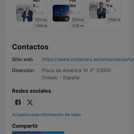
Noticias
Punta
El
fin
Norte
Transistor
de
OndaCero - Episodio 301
OndaCero - Episodio 300
OndaCero - Episodio 300
semana
3 hours ago
25 Sep 2025
08 Feb 2024
60 min
12 min
Contactos
Sitio web
https://www.ondacero.es/emisoras/astur
Dirección:
Plaza de América 10 3° 33005
Oviedo - España
Redes sociales
Actualiza esta información de radio
Compartir