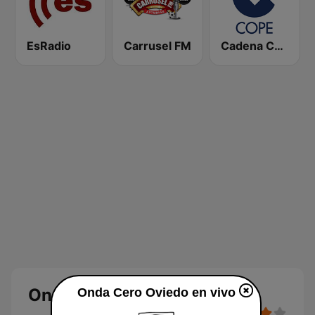
EsRadio
Carrusel FM
Cadena COPE
Onda Cero Oviedo
Onda Cero Oviedo en vivo