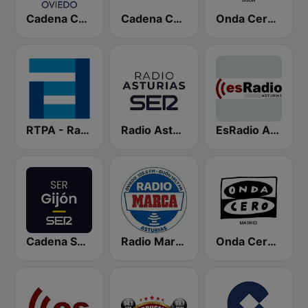
Cadena COPE Oviedo
Cadena COPE Asturias
Onda Cero Gijón
RTPA - RadioTelevisión del Principado de Asturias
Radio Asturias SER
EsRadio Asturias
Cadena SER Gijón
Radio Marca Asturias
Onda Cero Madrid