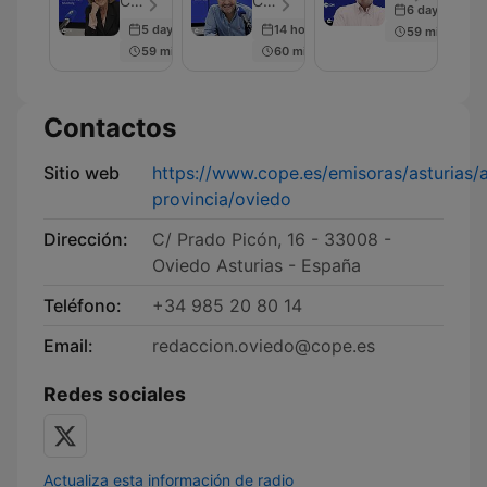
COPE - Episodio 20
COPE - Episodio 40
6 days ago
5 days ago
14 hours ago
59 min
59 min
60 min
Contactos
Sitio web
https://www.cope.es/emisoras/asturias/a
provincia/oviedo
Dirección:
C/ Prado Picón, 16 - 33008 -
Oviedo Asturias - España
Teléfono:
+34 985 20 80 14
Email:
redaccion.oviedo@cope.es
Redes sociales
Actualiza esta información de radio