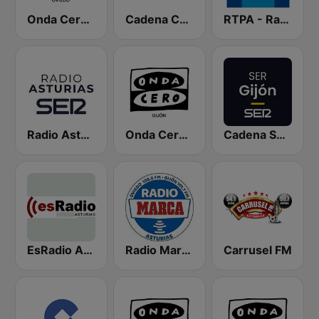
Onda Cero Oviedo
Cadena COPE Asturias
RTPA - RadioTelevisión del Principado de Asturias
Radio Asturias SER
Onda Cero Gijón
Cadena SER Gijón
EsRadio Asturias
Radio Marca Asturias
Carrusel FM