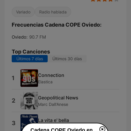
Variado
Radio hablada
Frecuencias Cadena COPE Oviedo:
Oviedo:
90.7 FM
Top Canciones
Últimos 7 días
Últimos 30 días
Connection
1
Elastica
Geopolitical News
2
Marc Dall'Anese
La vita e' bella
3
Nicola Piovani
Cadena COPE Oviedo en vivo