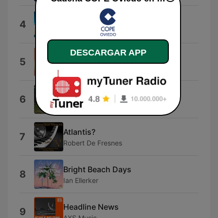
Scheming
4
David Vanacore
DESCARGAR APP
Ode to Joy
5
Kashido
CAFé CON RON
6
Bad Bunny
Atlantis?
7
Robert De Fresnes
Bright Beach Days
8
Ian Ellerker
Headline News
9
AXS Music