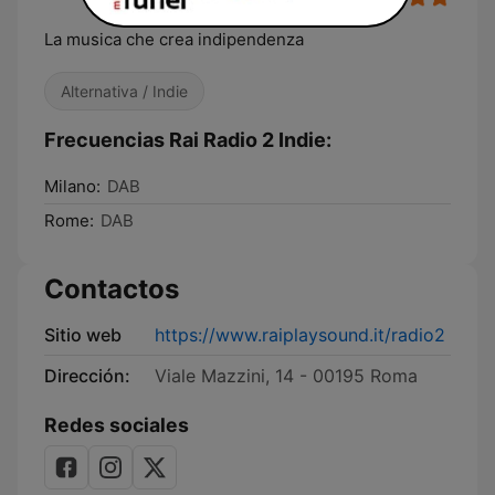
La musica che crea indipendenza
Alternativa / Indie
Frecuencias Rai Radio 2 Indie:
Milano:
DAB
Rome:
DAB
Contactos
Sitio web
https://www.raiplaysound.it/radio2
Dirección:
Viale Mazzini, 14 - 00195 Roma
Redes sociales