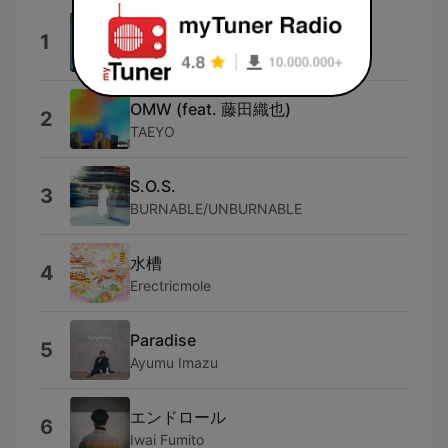
哀
1
竹内唯人
OMW (feat. 藤田織也)
2
TAEYO
S.O.S.
3
BURNABLE/UNBURNABLE
水槽
4
Erectricmole
Paradise
5
Ayumu Imazu
エンドロール
6
Iwai Fumito