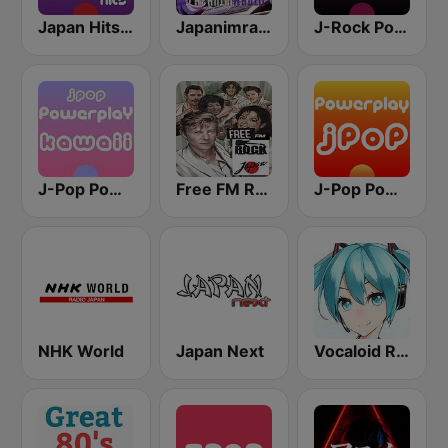
Japan Hits - Asia DREAM Radio
Japanimradio - Osaka
J-Rock Powerplay
J-Pop Powerplay Kawaii
Free FM Rock Japan
J-Pop Powerplay
NHK World
Japan Next
Vocaloid Radio