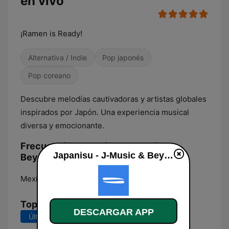
en vivo
¡Ramen is Ready!
Alternativa / Indie
Pop japonés
Pop coreano
Descubre melodías cautivadoras y artistas globales
inspirados por Japón. Una experiencia musical
diversa y emocionante.
Frecuencias Japanisu - J-Music &
Japanisu - J-Music & Beyond en vivo
Beyond:
Mexico City:
Online
Top Canciones
DESCARGAR APP
Últimos 7 días
Últimos 30 días