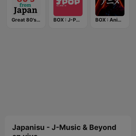
Great 80's from Japan
BOX : J-POP Radio - ジェイポップ 無線
BOX : Anime Radio -アニメラジオ
Japanisu - J-Music & Beyond