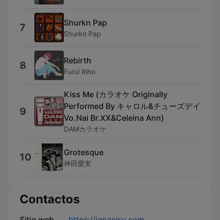
Shurkn Pap
7
Shurkn Pap
Rebirth
8
Furui Riho
Kiss Me (カラオケ Originally
Performed By キャロル&チューズデイ
9
Vo.Nai Br.XX&Celeina Ann)
DAMカラオケ
Grotesque
10
神田愛実
Contactos
Sitio web
https://japanisu.com