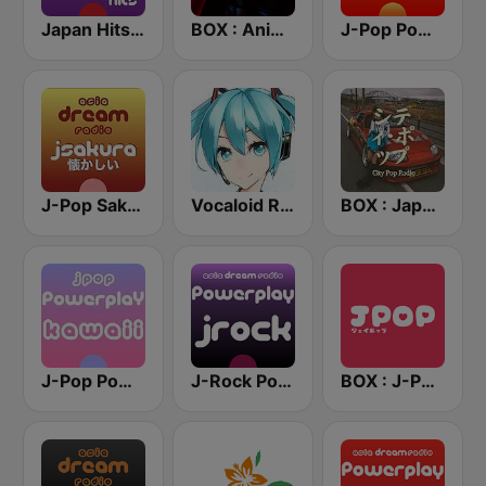
Japan Hits - Asia DREAM Radio
BOX : Anime Radio -アニメラジオ
J-Pop Powerplay
J-Pop Sakura 懐かしい
Vocaloid Radio
BOX : Japan City Pop -日本のシティポップ
J-Pop Powerplay Kawaii
J-Rock Powerplay
BOX : J-POP Radio - ジェイポップ 無線