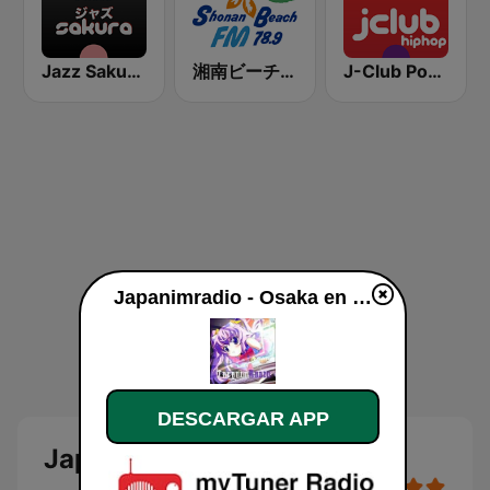
Jazz Sakura - asia DREAM radio
湘南ビーチFM (Shonan Beach FM)
J-Club Powerplay HipHop
Japanimradio - Osaka en vivo
DESCARGAR APP
Japanimradio - Osaka