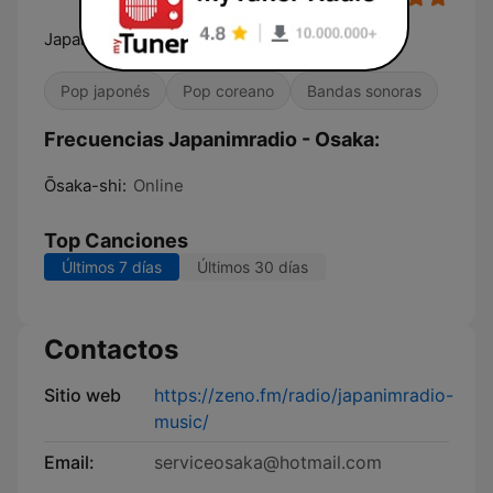
Japanese
Pop japonés
Pop coreano
Bandas sonoras
Frecuencias Japanimradio - Osaka:
Ōsaka-shi:
Online
Top Canciones
Últimos 7 días
Últimos 30 días
Contactos
Sitio web
https://zeno.fm/radio/japanimradio-
music/
Email:
serviceosaka@hotmail.com