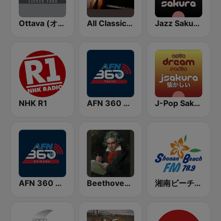
Ottava (オッターヴァ)
All Classical New Releases
Jazz Sakura - asia DREAM radio
NHK R1
AFN 360 Tokyo (Japan Only)
J-Pop Sakura 懐かしい
AFN 360 Okinawa (Japan Only)
Beethoven Piano Sonatas
湘南ビーチFM (Shonan Beach FM)