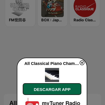
FM世田谷
BOX : Japan City Pop -日本のシティポップ
Radio Classique
All Classical Piano Chamber Works and Concertos en vivo
DESCARGAR APP
All Classical Piano Chamber