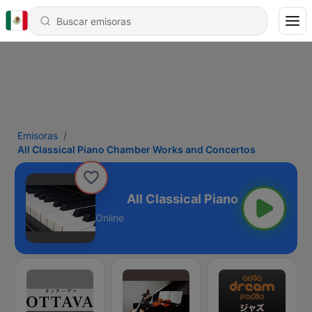
Emisoras
All Classical Piano Chamber Works and Concertos
 and Concertos
Online