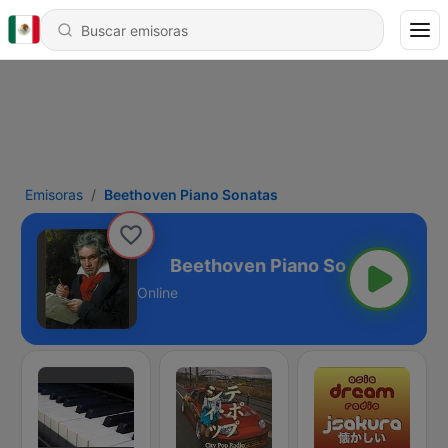
Emisoras
Beethoven Piano Sonatas
iano Sonatas
Online