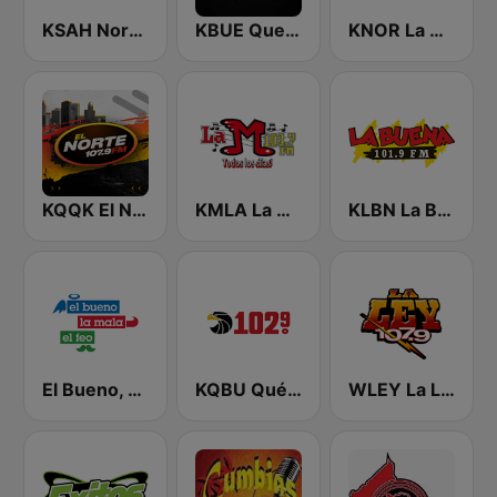
KSAH Norteño 720 y 104.1
KBUE Que Buena 105.5 / 94.3 FM (US Only)
KNOR La Raza 93.7 (US Only)
KQQK El Norte 107.9 / 101.7 FM
KMLA La M 103.7 FM
KLBN La Buena 101.9 FM
El Bueno, La Mala y El Feo
KQBU Qué Buena 102.9 FM
WLEY La LEY 107.9