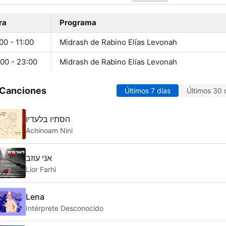
ra
Programa
00 - 11:00
Midrash de Rabino Elías Levonah
:00 - 23:00
Midrash de Rabino Elías Levonah
 Canciones
Últimos 7 días
Últimos 30 
הסתיו בלעדיו
Achinoam Nini
אני עוזב
Lior Farhi
Lena
Intérprete Desconocido