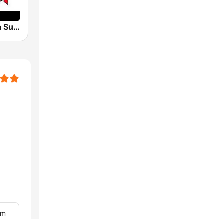
Radio Garuda Suriname
om