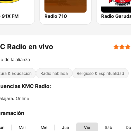
 91X FM
Radio 710
 Radio en vivo
o de la alianza
tura & Educación
Radio hablada
Religioso & Espiritualidad
uencias KMC Radio:
lajara:
Online
gramación
un
Mar
Mié
Jue
Vie
Sáb
D