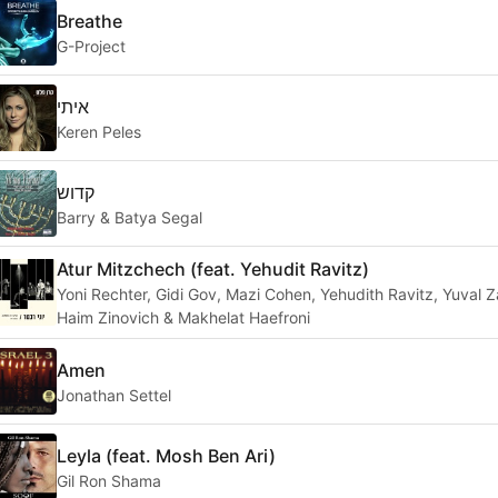
Breathe
G-Project
איתי
Keren Peles
קדוש
Barry & Batya Segal
Atur Mitzchech (feat. Yehudit Ravitz)
Yoni Rechter, Gidi Gov, Mazi Cohen, Yehudith Ravitz, Yuval Z
Haim Zinovich & Makhelat Haefroni
Amen
Jonathan Settel
Leyla (feat. Mosh Ben Ari)
Gil Ron Shama