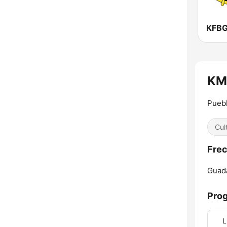
KFBG
KMC
Puebl
Cul
Frec
Guada
Pro
L