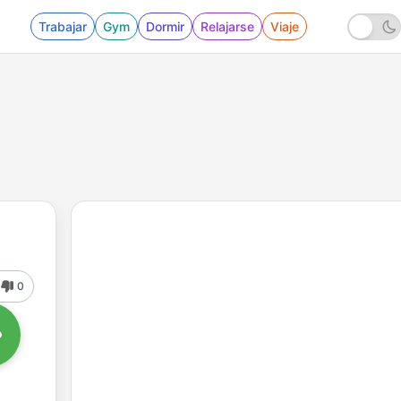
Trabajar
Gym
Dormir
Relajarse
Viaje
0