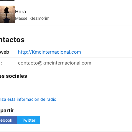
Hora
Massel Klezmorim
ntactos
 web
http://Kmcinternacional.com
:
contacto@kmcinternacional.com
s sociales
liza esta información de radio
artir
cebook
Twitter