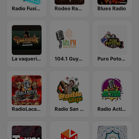
Radio Fusión
Rodeo Radio
Blues Radio
La vaquerita radio
104.1 Guyana Lite FM
Puro Potosino Raido
RadioLacawamera.com
Radio San Chepe
Radio Activa