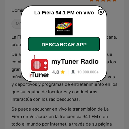
Dominando tu territorio
La Fiera 94.1 FM en vivo
Música mexicana
Variado
La Fiera 94.1 FM es una estación de radio mexicana,
DESCARGAR APP
propiedad de Grupo Pazos Radio.
De ámbito grupero, ofrece una programación que
combina varios espacios musicales dedicados a los
grandes éxitos del momento y del pasado de la
música regional mexicana, programas informativos
y deportivos y programas de entretenimiento en los
que su equipo de locutores y conductoras
interactúa con los radioescuchas.
Se puede escuchar en vivo la transmisión de La
Fiera en Veracruz en la frecuencia 94.1 FM o en
todo el mundo por internet, a través de su página