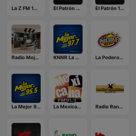
La Z FM 107.3
El Patrón 94.5 FM
El Patrón 104.9 FM
Radio Mojarra
KNNR La Mejor 97.7 FM
La Poderosa Aguascalientes
La Mejor 95.5 FM
La Mexicana 91.3 FM
Radio Ranchito 1370 AM