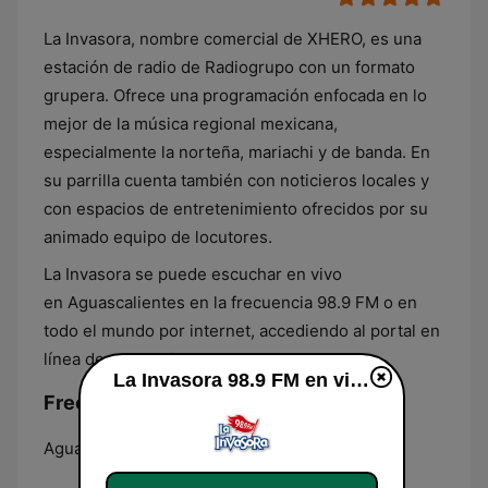
La Invasora, nombre comercial de XHERO, es una
estación de radio de Radiogrupo con un formato
grupera. Ofrece una programación enfocada en lo
mejor de la música regional mexicana,
especialmente la norteña, mariachi y de banda. En
su parrilla cuenta también con noticieros locales y
con espacios de entretenimiento ofrecidos por su
animado equipo de locutores.
La Invasora se puede escuchar en vivo
en Aguascalientes en la frecuencia 98.9 FM o en
todo el mundo por internet, accediendo al portal en
línea de esta radio.
La Invasora 98.9 FM en vivo
Frecuencias La Invasora 98.9 FM:
Aguascalientes:
98.9 FM