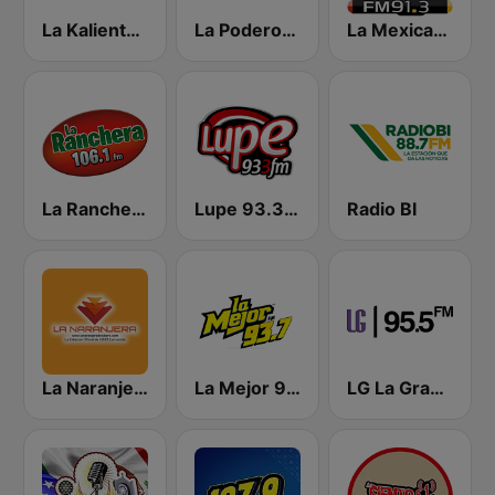
La Kaliente 102.9 FM
La Poderosa Aguascalientes
La Mexicana 91.3 FM
La Ranchera 106.1 FM
Lupe 93.3 FM
Radio BI
La Naranjera de Sibers
La Mejor 93.7 FM
LG La Grande