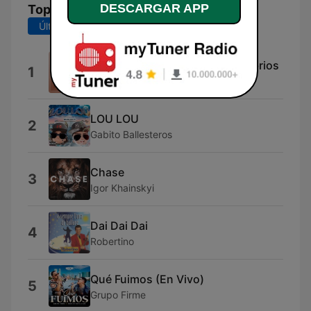
DESCARGAR APP
Top Canciones
Últimos 7 días
Últimos 30 días
Christian Nodal sobre Bandolebrios
1
Christian Nodal
LOU LOU
2
Gabito Ballesteros
Chase
3
Igor Khainskyi
Dai Dai Dai
4
Robertino
Qué Fuimos (En Vivo)
5
Grupo Firme