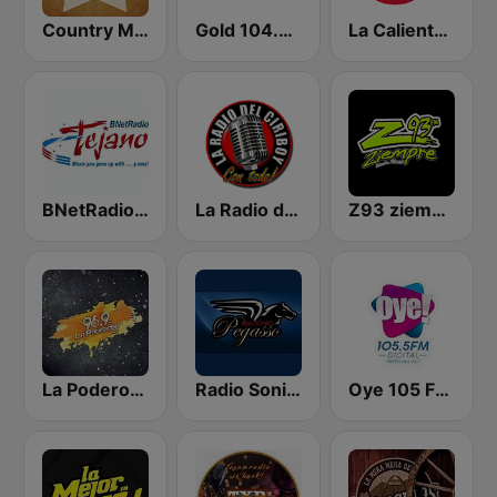
Country Music Radio - Country Mix
Gold 104.3 FM
La Caliente 94.5 FM | Tampico
BNetRadio - Tejano
La Radio del Ciriboy
Z93 ziempre FM
La Poderosa 96.9 FM
Radio Sonido Pegasso
Oye 105 FM Digital