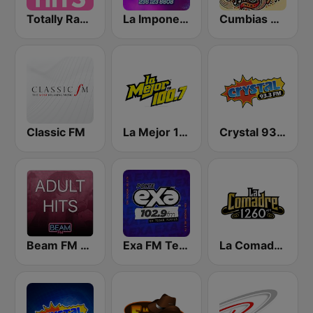
Totally Radio Hits
La Imponente Radio
Cumbias Mix
Classic FM
La Mejor 100.7 FM
Crystal 93.3 FM
Beam FM - Adult Hits
Exa FM Tehuacán
La Comadre 1260 AM