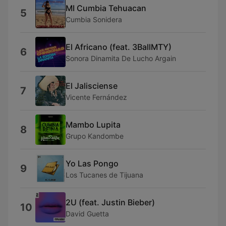
MI Cumbia Tehuacan
5
Cumbia Sonidera
El Africano (feat. 3BallMTY)
6
Sonora Dinamita De Lucho Argain
El Jalisciense
7
Vicente Fernández
Mambo Lupita
8
Grupo Kandombe
Yo Las Pongo
9
Los Tucanes de Tijuana
2U (feat. Justin Bieber)
10
David Guetta