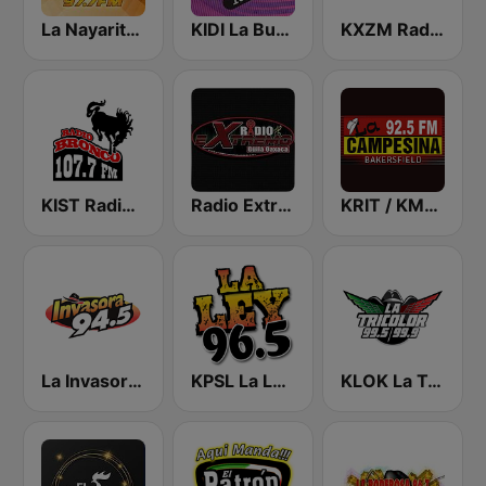
La Nayarita Tepic
KIDI La Buena 105.1 FM
KXZM Radio Lazer 93.7 FM
KIST Radio Bronco 107.7 FM
Radio Extremo Guila Oaxaca
KRIT / KMYX La Campesina 93.9 and 92.5 FM
La Invasora 94.5 FM
KPSL La Ley 96.5 FM
KLOK La Tricolor 99.5 FM