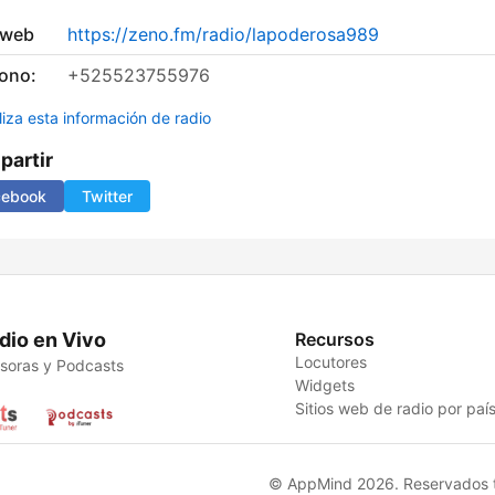
 web
https://zeno.fm/radio/lapoderosa989
fono:
+525523755976
liza esta información de radio
artir
cebook
Twitter
dio en Vivo
Recursos
Locutores
soras y Podcasts
Widgets
Sitios web de radio por paí
© AppMind 2026. Reservados t