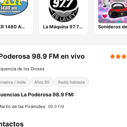
La TKR 1480 AM | Monterrey
La Máquina 97.7 FM
Poderosa 98.9 FM en vivo
equencia de los Dioses
ernativa / Indie
Años 80
Radio hablada
uencias La Poderosa 98.9 FM:
artín de las Pirámides:
98.9 FM
ntactos