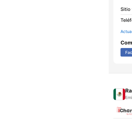
Sitio
Telé
Actua
Comp
Fa
Ra
Emi