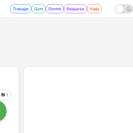
Trabajar
Gym
Dormir
Relajarse
Viaje
1