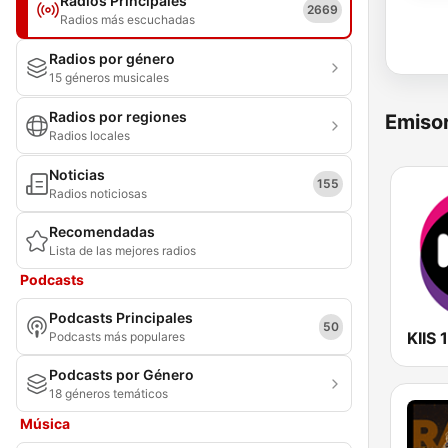
Radios Principales
2669
Radios más escuchadas
Radios por género
15 géneros musicales
Radios por regiones
Emisor
Radios locales
Noticias
155
Radios noticiosas
Recomendadas
Lista de las mejores radios
Podcasts
Podcasts Principales
50
Podcasts más populares
Podcasts por Género
18 géneros temáticos
Música