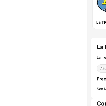
La 
La fr
Alt
Frec
San M
Co