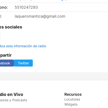
fono:
5510247293
:
laqueromantica@gmail.com
s sociales
liza esta información de radio
artir
cebook
Twitter
dio en Vivo
Recursos
Locutores
soras y Podcasts
Widgets