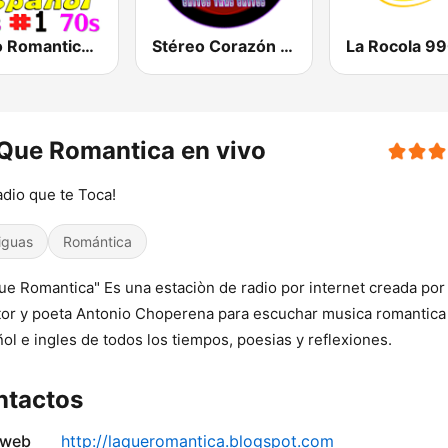
Radio Romantica Español 1
Stéreo Corazón Romántico
La Rocola 9
Que Romantica en vivo
adio que te Toca!
iguas
Romántica
ue Romantica" Es una estaciòn de radio por internet creada por 
tor y poeta Antonio Choperena para escuchar musica romantica
ol e ingles de todos los tiempos, poesias y reflexiones.
ntactos
 web
http://laqueromantica.blogspot.com