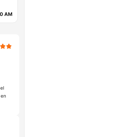
90 AM
el
 en