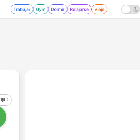
Trabajar
Gym
Dormir
Relajarse
Viaje
2