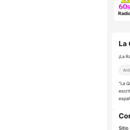
La 
¡La R
Ant
"La Q
escri
españ
Co
Sitio