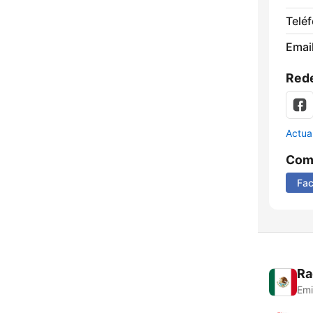
Telé
Email
Rede
Actua
Comp
Fa
Ra
Emi